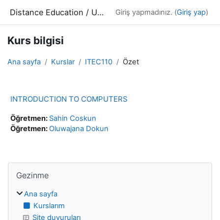
Ana içeriğe git
Distance Education / Uzaktan Eğitim
Giriş yapmadınız. (
Giriş yap
)
Kurs bilgisi
Ana sayfa
Kurslar
ITEC110
Özet
INTRODUCTION TO COMPUTERS
Öğretmen:
Sahin Coskun
Öğretmen:
Oluwajana Dokun
Bloklar
Gezinme 'yı atla
Gezinme
Ana sayfa
Kurslarım
Site duyuruları