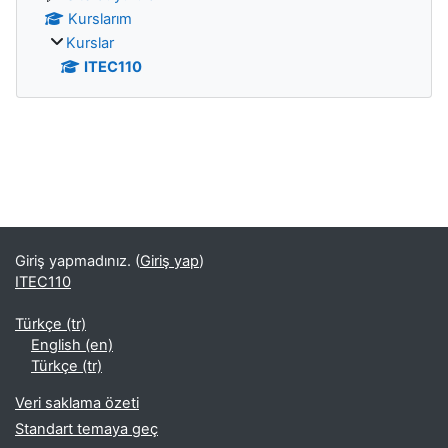
Kurslarım
Kurslar
ITEC110
Bloklar
Giriş yapmadınız. (
Giriş yap
)
ITEC110
Türkçe ‎(tr)‎
English ‎(en)‎
Türkçe ‎(tr)‎
Veri saklama özeti
Standart temaya geç