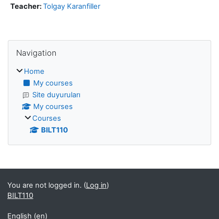
Teacher:
Tolgay Karanfiller
Blocks
Skip Navigation
Navigation
Home
My courses
Site duyuruları
My courses
Courses
BILT110
Blocks
You are not logged in. (
Log in
)
BILT110
English ‎(en)‎