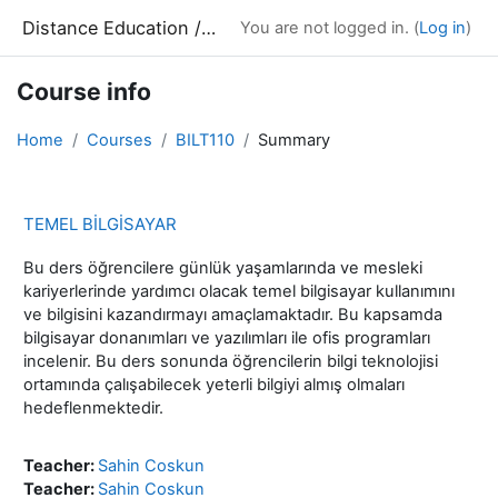
Skip to main content
Distance Education / Uzaktan Eğitim
You are not logged in. (
Log in
)
Course info
Home
Courses
BILT110
Summary
TEMEL BİLGİSAYAR
Bu ders öğrencilere günlük yaşamlarında ve mesleki
kariyerlerinde yardımcı olacak temel bilgisayar kullanımını
ve bilgisini kazandırmayı amaçlamaktadır. Bu kapsamda
bilgisayar donanımları ve yazılımları ile ofis programları
incelenir. Bu ders sonunda öğrencilerin bilgi teknolojisi
ortamında çalışabilecek yeterli bilgiyi almış olmaları
hedeflenmektedir.
Teacher:
Sahin Coskun
Teacher:
Sahin Coskun