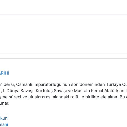
RİHİ
" dersi, Osmanlı İmparatorluğu'nun son döneminden Türkiye Cum
r, I. Dünya Savaşı, Kurtuluş Savaşı ve Mustafa Kemal Atatürk'ün 
e süreci ve uluslararası alandaki rolü ile birlikte ele alınır. Bu 
unar.
skun
mani