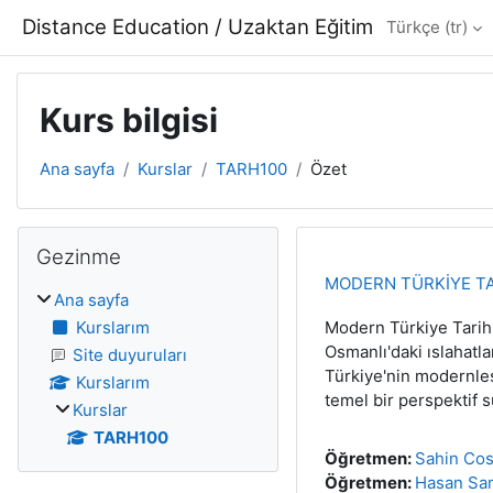
Ana içeriğe git
Distance Education / Uzaktan Eğitim
Türkçe ‎(tr)‎
Kurs bilgisi
Ana sayfa
Kurslar
TARH100
Özet
Bloklar
Gezinme 'yı atla
Gezinme
MODERN TÜRKİYE TA
Ana sayfa
Kurslarım
Modern Türkiye Tarihi
Osmanlı'daki ıslahatla
Site duyuruları
Türkiye'nin modernleşm
Kurslarım
temel bir perspektif s
Kurslar
TARH100
Öğretmen:
Sahin Co
Öğretmen:
Hasan Sa