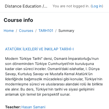
Skip to main content
Distance Education / Uzaktan Eğitim
You are not logged in. (
Log in
)
Course info
Home
Courses
TARH101
Summary
ATATÜRK İLKELERİ VE İNKILAP TARİHİ-I
Modern Türkiye Tarihi" dersi, Osmanlı İmparatorluğu'nun
son döneminden Türkiye Cumhuriyeti'nin kuruluşuna
kadar olan süreci inceler. Osmanlı'daki ıslahatlar, I. Dünya
Savaşı, Kurtuluş Savaşı ve Mustafa Kemal Atatürk'ün
liderliğinde bağımsızlık mücadelesi gibi konular, Türkiye'nin
modernleşme süreci ve uluslararası alandaki rolü ile birlikte
ele alınır. Bu ders, Türkiye'nin tarihi ve siyasi gelişimini
anlamak için temel bir perspektif sunar.
Teacher:
Hasan Samani