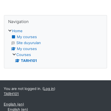
Blocks
Skip Navigation
Navigation
Home
My courses
Site duyuruları
My courses
Courses
TARH101
Blocks
You are not logged in. (
Log in
)
TARH101
English ‎(en)‎
English ‎(en)‎